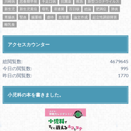
川崎病
思春期早発
手足口病
抗菌薬
救急
新型コロナウイルス
新生児
新生児黄疸
母乳
溶連菌
百日咳
総論
肥満症
肺炎
胃腸炎
腎炎
腸重積
虐待
血管腫
論文作成
起立性調節障害
離乳食
アクセスカウンター
総閲覧数:
4679645
今日の閲覧数:
995
昨日の閲覧数:
1770
小児科の本を書きました。