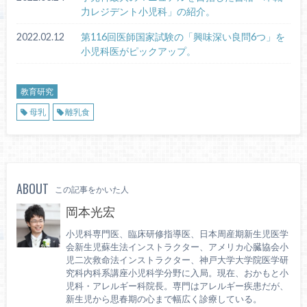
力レジデント小児科」の紹介。
2022.02.12
第116回医師国家試験の「興味深い良問6つ」を
小児科医がピックアップ。
教育研究
母乳
離乳食
ABOUT
この記事をかいた人
岡本光宏
小児科専門医、臨床研修指導医、日本周産期新生児医学
会新生児蘇生法インストラクター、アメリカ心臓協会小
児二次救命法インストラクター、神戸大学大学院医学研
究科内科系講座小児科学分野に入局。現在、おかもと小
児科・アレルギー科院長。専門はアレルギー疾患だが、
新生児から思春期の心まで幅広く診療している。