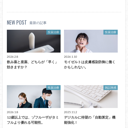
NEW POST
最新の記事
投薬治療
投薬治療
2026.2.8
2026.1.10
飲み薬と座薬、どちらが「早く」
モイゼルトは皮膚感染防御に働く
効きますか？
かもしれない。
投薬治療
雑記雑感
2026.1.8
2025.11.2
12歳以上では、ゾフルーザがタミ
デジカルに待望の「自動算定」機
フルより優れる可能性。
能強化！