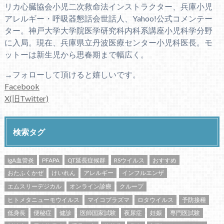
リカ心臓協会小児二次救命法インストラクター、兵庫小児
アレルギー・呼吸器懇話会世話人、Yahoo!公式コメンテー
ター。神戸大学大学院医学研究科内科系講座小児科学分野
に入局。現在、兵庫県立丹波医療センター小児科医長。モ
ットーは新生児から思春期まで幅広く。
→フォローして頂けると嬉しいです。
Facebook
X(旧Twitter)
検索タグ
IgA血管炎
PFAPA
QT延長症候群
RSウイルス
おすすめ
おたふくかぜ
けいれん
アレルギー
インフルエンザ
エムスリーデジカル
オンライン診療
クループ
ヒトメタニューモウイルス
マイコプラズマ
ロタウイルス
予防接種
低身長
便秘症
健診
医師国家試験
夜尿症
妊娠
専門医試験