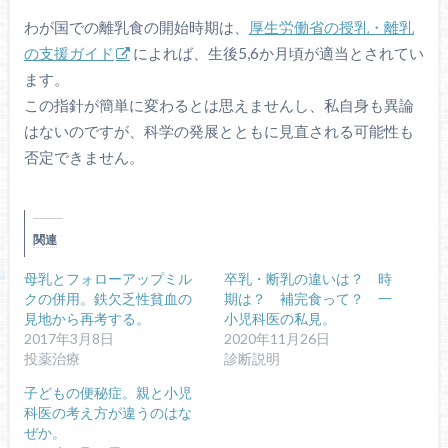
わが国での離乳食の開始時期は、
厚生労働省の授乳・離乳
の支援ガイド
によれば、生後5,6か月頃が適当とされてい
ます。
この指針が簡単に変わるとは思えませんし、私自身も異論
はないのですが、科学の発展とともに見直される可能性も
否定できません。
関連
母乳とフォローアップミル
卒乳・断乳の違いは？ 時
クの併用。鉄欠乏性貧血の
期は？ 補完食って？ 一
見地から再考する。
小児科医の私見。
2017年3月8日
2020年11月26日
投薬治療
診断説明
子どもの便秘症。親と小児
科医の考え方が違うのはな
ぜか。