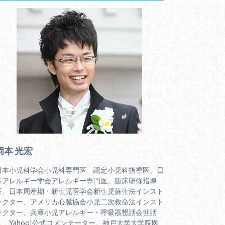
岡本 光宏
日本小児科学会小児科専門医、認定小児科指導医、日
本アレルギー学会アレルギー専門医、臨床研修指導
医、日本周産期・新生児医学会新生児蘇生法インスト
ラクター、アメリカ心臓協会小児二次救命法インスト
ラクター、兵庫小児アレルギー・呼吸器懇話会世話
人、Yahoo!公式コメンテーター。神戸大学大学院医