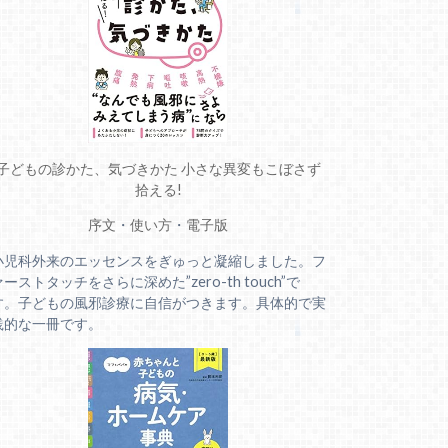
子どもの診かた、気づきかた 小さな異変もこぼさず
拾える!
序文
・
使い方
・
電子版
小児科外来のエッセンスをぎゅっと凝縮しました。フ
ァーストタッチをさらに深めた”zero-th touch”で
す。子どもの風邪診療に自信がつきます。具体的で実
践的な一冊です。