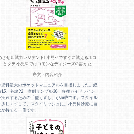
めざせ即戦力レジデント! 小児科ですぐに戦えるホコ
とタテ 小児科ではコモンなディジーズの診かた
序文
・
内容紹介
小児科最大のポケットマニュアルを目指しました。総
論15、各論92、症例サンプル38、各種ガイドライン
を実践するための「型くずし」が満載です。スタイル
を少しくずして、スタイリッシュに。小児科診療に自
信が持てる一冊です。