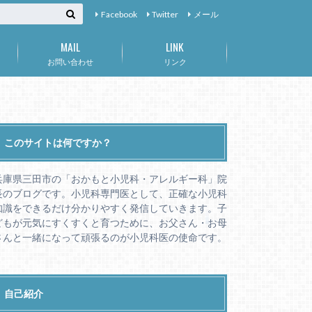
Facebook
Twitter
メール
MAIL
LINK
お問い合わせ
リンク
このサイトは何ですか？
兵庫県三田市の「おかもと小児科・アレルギー科」院
長のブログです。小児科専門医として、正確な小児科
知識をできるだけ分かりやすく発信していきます。子
どもが元気にすくすくと育つために、お父さん・お母
さんと一緒になって頑張るのが小児科医の使命です。
自己紹介