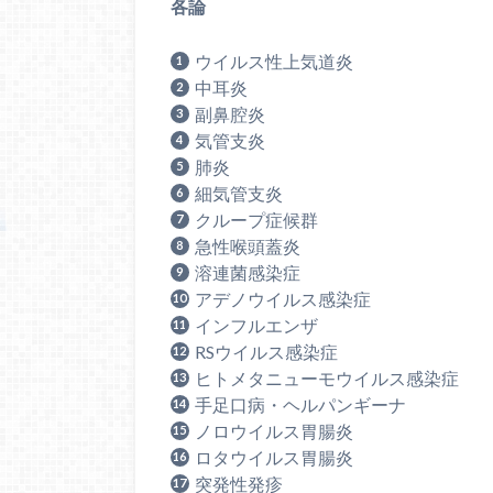
各論
ウイルス性上気道炎
中耳炎
副鼻腔炎
気管支炎
肺炎
細気管支炎
クループ症候群
急性喉頭蓋炎
溶連菌感染症
アデノウイルス感染症
インフルエンザ
RSウイルス感染症
ヒトメタニューモウイルス感染症
手足口病・ヘルパンギーナ
ノロウイルス胃腸炎
ロタウイルス胃腸炎
突発性発疹