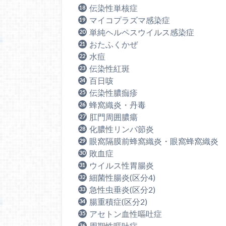
伝染性単核症
マイコプラズマ感染症
単純ヘルペスウイルス感染症
おたふくかぜ
水痘
伝染性紅斑
百日咳
伝染性膿痂疹
蜂窩織炎・丹毒
肛門周囲膿瘍
化膿性リンパ節炎
眼窩隔膜前蜂窩織炎・眼窩蜂窩織炎
敗血症
ウイルス性胃腸炎
細菌性腸炎(区分4)
急性虫垂炎(区分2)
腸重積症(区分2)
アセトン血性嘔吐症
周期性嘔吐症