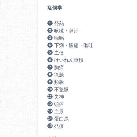
症候学
発熱
咳嗽・鼻汁
喘鳴
下痢・腹痛・嘔吐
血便
けいれん重積
胸痛
徐脈
頻脈
不整脈
失神
頭痛
血尿
蛋白尿
発疹