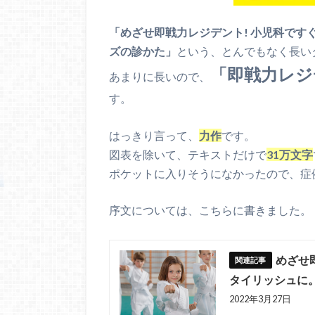
「めざせ即戦力レジデント! 小児科です
ズの診かた」
という、とんでもなく長い
「即戦力レジ
あまりに長いので、
す。
はっきり言って、
力作
です。
図表を除いて、テキストだけで
31万文字
ポケットに入りそうになかったので、症
序文については、こちらに書きました。
めざせ
タイリッシュに
2022年3月27日