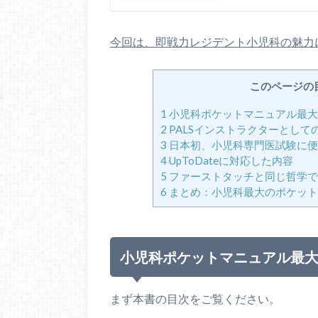
今回は、即戦力レジデント小児科の魅力
このページの
1
小児科ポケットマニュアル最大
2
PALSインストラクターとし
3
日本初、小児科専門医試験に便
4
UpToDateに対応した内容
5
ファーストタッチと同じ哲学で
6
まとめ：小児科最大のポケット
小児科ポケットマニュアル最
まず本書の目次をご覧ください。