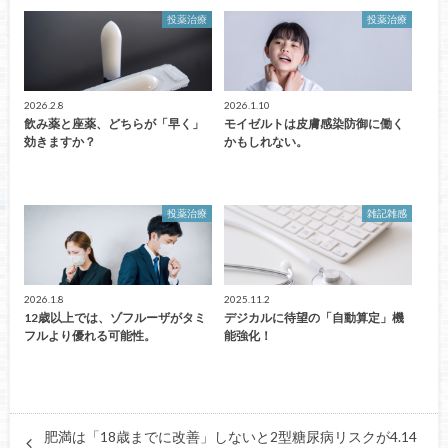
投薬治療
投薬治療
2026.2.8
2026.1.10
飲み薬と座薬、どちらが「早く」
モイゼルトは皮膚感染防御に働く
効きますか？
かもしれない。
投薬治療
雑記雑感
2026.1.8
2025.11.2
12歳以上では、ゾフルーザがタミ
デジカルに待望の「自動算定」機
フルより優れる可能性。
能強化！
肥満は「18歳までに改善」しないと2型糖尿病リスクが4.14