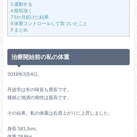
5
運動する
6
根気強く
7
5か月続けた結果
8
体重コントロールして気づいたこと
9
まとめ
治療開始前の私の体重
2018年3月4日。
丹波市は冬の味覚も豊富です。
猪鍋と地酒の相性は最高です。
その結果、私の体重は右肩上がりに上昇しました。
身長 181.3cm。
体重 79.8kg。