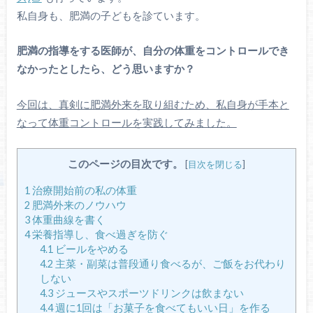
私自身も、肥満の子どもを診ています。
肥満の指導をする医師が、自分の体重をコントロールでき
なかったとしたら、どう思いますか？
今回は、真剣に肥満外来を取り組むため、私自身が手本と
なって体重コントロールを実践してみました。
このページの目次です。
[
目次を閉じる
]
1
治療開始前の私の体重
2
肥満外来のノウハウ
3
体重曲線を書く
4
栄養指導し、食べ過ぎを防ぐ
4.1
ビールをやめる
4.2
主菜・副菜は普段通り食べるが、ご飯をお代わり
しない
4.3
ジュースやスポーツドリンクは飲まない
4.4
週に1回は「お菓子を食べてもいい日」を作る