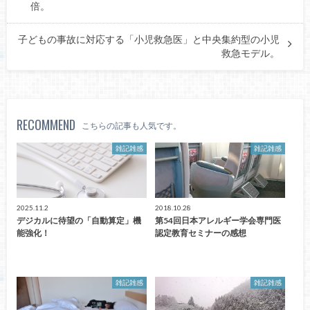
倍。
子どもの事故に対応する「小児救急医」と中央集約型の小児
救急モデル。
RECOMMEND
こちらの記事も人気です。
雑記雑感
雑記雑感
2025.11.2
2018.10.28
デジカルに待望の「自動算定」機
第54回日本アレルギー学会専門医
能強化！
認定教育セミナーの感想
雑記雑感
雑記雑感