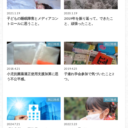
2021.1.19
2020.1.19
子どもの睡眠障害とメディアコン
2019年を振り返って。できたこ
トロールに思うこと。
と、頑張ったこと。
雑記雑感
雑記雑感
2018.4.21
2019.4.25
小児抗菌薬適正使用支援加算に思
子連れ学会参加で気づいたこと2
う不公平感。
つ。
雑記雑感
雑記雑感
2024.7.21
2022.5.23