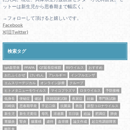
ットーは新生児から思春期まで幅広く。
→フォローして頂けると嬉しいです。
Facebook
X(旧Twitter)
検索タグ
IgA血管炎
PFAPA
QT延長症候群
RSウイルス
おすすめ
おたふくかぜ
けいれん
アレルギー
インフルエンザ
エムスリーデジカル
オンライン診療
クループ
ヒトメタニューモウイルス
マイコプラズマ
ロタウイルス
予防接種
低身長
便秘症
健診
医師国家試験
夜尿症
妊娠
専門医試験
川崎病
思春期早発
手足口病
抗菌薬
救急
新型コロナウイルス
新生児
新生児黄疸
母乳
溶連菌
百日咳
総論
肥満症
肺炎
胃腸炎
腎炎
腸重積
虐待
血管腫
論文作成
起立性調節障害
離乳食