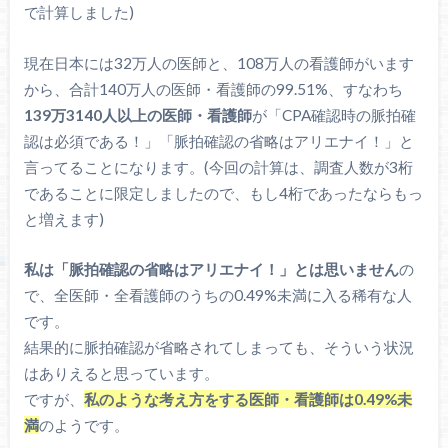
で計算しました)
現在日本には32万人の医師と、108万人の看護師がいます
から、合計140万人の医師・看護師の99.51%、すなわち
139万3140人以上の医師・看護師
が「CPA確認時の脈拍確
認は必須である！」「脈拍確認の省略はアリエナイ！」と
言ってることになります。(今回の計算は、調査人数が3桁
であることに限定しましたので、もし4桁であったならもっ
と増えます)
私は「脈拍確認の省略はアリエナイ！」とは思いません
の
で、全医師・全看護師のうちの0.49%未満に入る稀有な人
です。
結果的に脈拍確認が省略されてしまっても、そういう状況
はありえると思っています。
ですが、
私のような考え方をする医師・看護師は0.49%未
満
のようです。