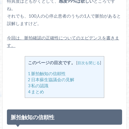
特異度はともかくとして、
感度99%は欲しい
ところです
ね。
それでも、100人の心停止患者のうちの1人で脈拍があると
誤解しますけど。
今回は、脈拍確認の正確性についてのエビデンスを書きま
す。
このページの目次です。
[
目次を閉じる
]
1
脈拍触知の信頼性
2
日本蘇生協議会の見解
3
私の認識
4
まとめ
脈拍触知の信頼性