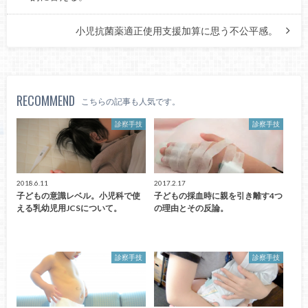
小児抗菌薬適正使用支援加算に思う不公平感。
RECOMMEND
こちらの記事も人気です。
診察手技
診察手技
2018.6.11
2017.2.17
子どもの意識レベル。小児科で使
子どもの採血時に親を引き離す4つ
える乳幼児用JCSについて。
の理由とその反論。
診察手技
診察手技