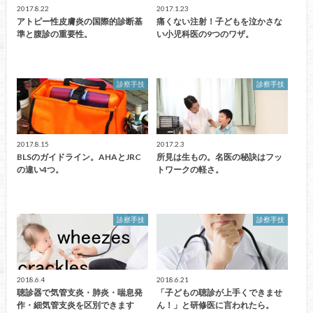
2017.8.22
2017.1.23
アトピー性皮膚炎の国際的診断基
痛くない注射！子どもを泣かさな
準と腹診の重要性。
い小児科医の9つのワザ。
診察手技
診察手技
2017.8.15
2017.2.3
BLSのガイドライン。AHAとJRC
所見は生もの。名医の秘訣はフッ
の違い4つ。
トワークの軽さ。
診察手技
診察手技
2018.6.4
2018.6.21
聴診器で気管支炎・肺炎・喘息発
「子どもの聴診が上手くできませ
作・細気管支炎を区別できます
ん！」と研修医に言われたら。