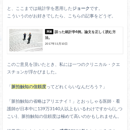
と、ここまでは統計学を悪用した
ジョーク
です。
こういうのがお好きでしたら、こちらの記事をどうぞ。
誤った統計学4例。論文を正しく読む方
法。
2017年11月10日
このご意見を頂いたとき、私には一つのクリニカル・クエ
スチョンが浮かびました。
「
脈拍触知の信頼度
ってどれくらいなんだろう？」
「脈拍触知の省略はアリエナイ！」とおっしゃる医師・看
護師が日本中に139万3140人以上もいるわけですから(しつ
こい)、脈拍触知の信頼度は極めて高いのかもしれません。