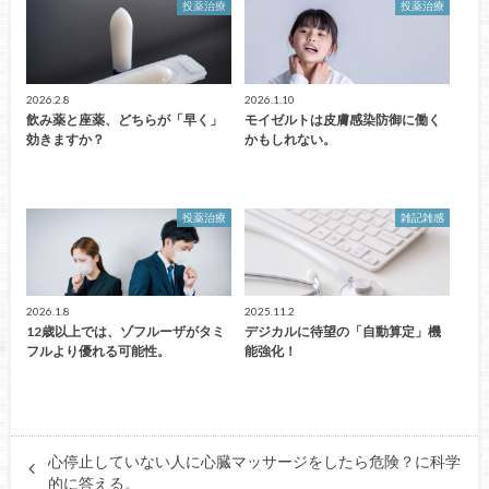
投薬治療
投薬治療
2026.2.8
2026.1.10
飲み薬と座薬、どちらが「早く」
モイゼルトは皮膚感染防御に働く
効きますか？
かもしれない。
投薬治療
雑記雑感
2026.1.8
2025.11.2
12歳以上では、ゾフルーザがタミ
デジカルに待望の「自動算定」機
フルより優れる可能性。
能強化！
心停止していない人に心臓マッサージをしたら危険？に科学
的に答える。