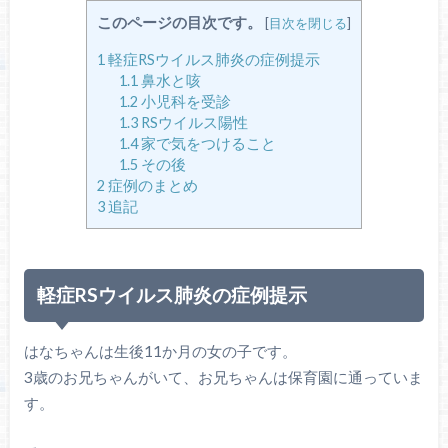
このページの目次です。
[
目次を閉じる
]
1
軽症RSウイルス肺炎の症例提示
1.1
鼻水と咳
1.2
小児科を受診
1.3
RSウイルス陽性
1.4
家で気をつけること
1.5
その後
2
症例のまとめ
3
追記
軽症RSウイルス肺炎の症例提示
はなちゃんは生後11か月の女の子です。
3歳のお兄ちゃんがいて、お兄ちゃんは保育園に通っていま
す。