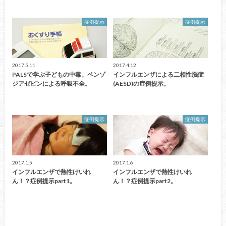
症例提示
症例提示
2017.5.11
2017.4.12
PALSで学ぶ子どもの中毒。ベンゾ
インフルエンザによる二相性脳症
ジアゼピンによる呼吸不全。
(AESD)の症例提示。
症例提示
症例提示
2017.1.5
2017.1.6
インフルエンザで熱性けいれ
インフルエンザで熱性けいれ
ん！？症例提示part1。
ん！？症例提示part2。