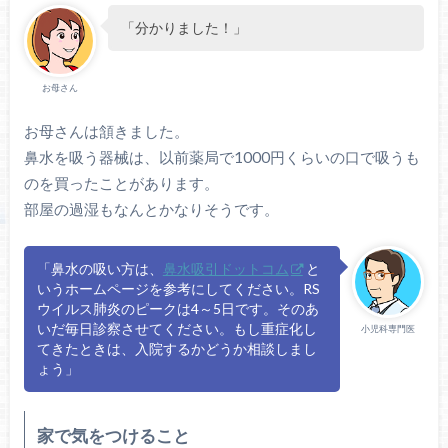
「分かりました！」
お母さん
お母さんは頷きました。
鼻水を吸う器械は、以前薬局で1000円くらいの口で吸うも
のを買ったことがあります。
部屋の過湿もなんとかなりそうです。
「鼻水の吸い方は、
鼻水吸引ドットコム
と
いうホームページを参考にしてください。RS
ウイルス肺炎のピークは4～5日です。そのあ
いだ毎日診察させてください。もし重症化し
小児科専門医
てきたときは、入院するかどうか相談しまし
ょう」
家で気をつけること