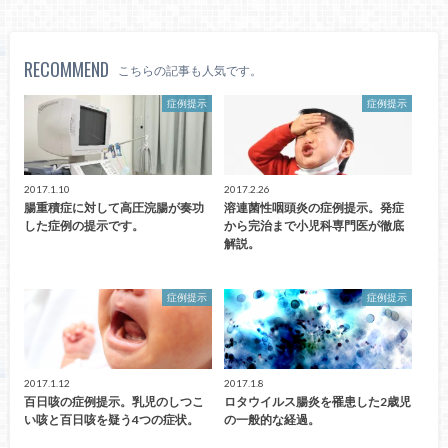
RECOMMEND
こちらの記事も人気です。
症例提示
症例提示
2017.1.10
2017.2.26
腸重積症に対して高圧浣腸が奏功
溶連菌性咽頭炎の症例提示。発症
した症例の提示です。
から完治まで小児科専門医が徹底
解説。
症例提示
症例提示
2017.1.12
2017.1.8
百日咳の症例提示。乳児のしつこ
ロタウイルス腸炎を罹患した2歳児
い咳と百日咳を疑う4つの症状。
の一般的な経過。