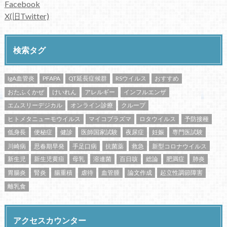
Facebook
X(旧Twitter)
検索タグ
IgA血管炎
PFAPA
QT延長症候群
RSウイルス
おすすめ
おたふくかぜ
けいれん
アレルギー
インフルエンザ
エムスリーデジカル
オンライン診療
クループ
ヒトメタニューモウイルス
マイコプラズマ
ロタウイルス
予防接種
低身長
便秘症
健診
医師国家試験
夜尿症
妊娠
専門医試験
川崎病
思春期早発
手足口病
抗菌薬
救急
新型コロナウイルス
新生児
新生児黄疸
母乳
溶連菌
百日咳
総論
肥満症
肺炎
胃腸炎
腎炎
腸重積
虐待
血管腫
論文作成
起立性調節障害
離乳食
アクセスカウンター