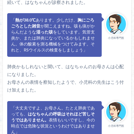
続いて、はなちゃんが診察されました。
「
熱が38.0℃
あります。少しだけ、
胸にごろ
ごろとした雑音
が聞こえますね。咳も痰がか
らんだような
湿った咳
をしています。気管支
炎か、または肺炎になっているかもしれませ
小児科専門医
ん。体の酸素を測る機械をつけてみます。そ
れと、RSウイルスの検査をしましょう」
肺炎かもしれないと聞いて、はなちゃんのお母さんは心配
になりました。
お母さんの表情を察知したようで、小児科の先生はこう付
け加えました。
「大丈夫ですよ、お母さん。たとえ肺炎であ
っても、
はなちゃんの呼吸はそれほど苦しそ
うではありません。
表情もいいですし、今の
時点では危険な状況というわけではありませ
小児科専門医
ん」