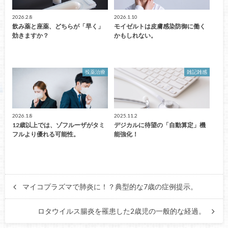
2026.2.8
2026.1.10
飲み薬と座薬、どちらが「早く」
モイゼルトは皮膚感染防御に働く
効きますか？
かもしれない。
投薬治療
雑記雑感
2026.1.8
2025.11.2
12歳以上では、ゾフルーザがタミ
デジカルに待望の「自動算定」機
フルより優れる可能性。
能強化！
マイコプラズマで肺炎に！？典型的な7歳の症例提示。
ロタウイルス腸炎を罹患した2歳児の一般的な経過。