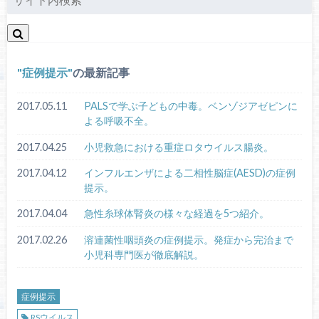
症例提示
の最新記事
2017.05.11
PALSで学ぶ子どもの中毒。ベンゾジアゼピンに
よる呼吸不全。
2017.04.25
小児救急における重症ロタウイルス腸炎。
2017.04.12
インフルエンザによる二相性脳症(AESD)の症例
提示。
2017.04.04
急性糸球体腎炎の様々な経過を5つ紹介。
2017.02.26
溶連菌性咽頭炎の症例提示。発症から完治まで
小児科専門医が徹底解説。
症例提示
RSウイルス