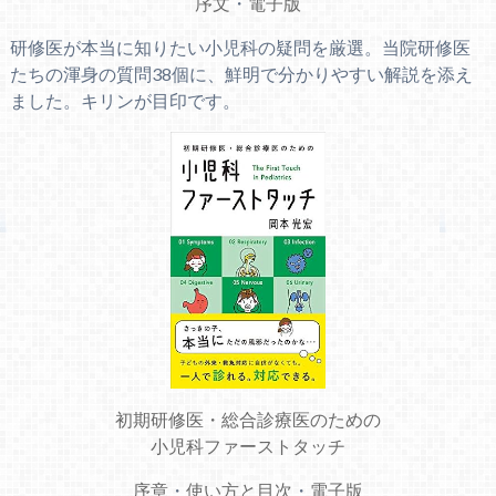
序文
・
電子版
研修医が本当に知りたい小児科の疑問を厳選。当院研修医
たちの渾身の質問38個に、鮮明で分かりやすい解説を添え
ました。キリンが目印です。
初期研修医・総合診療医のための
小児科ファーストタッチ
序章
・
使い方と目次
・
電子版