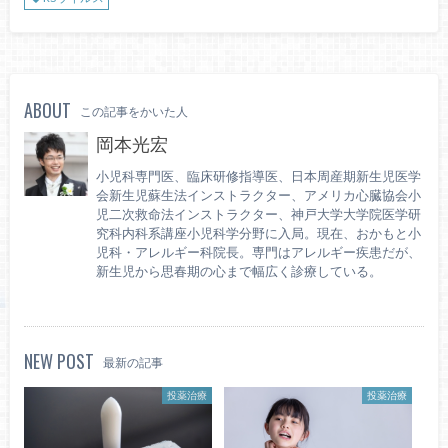
ABOUT
この記事をかいた人
岡本光宏
小児科専門医、臨床研修指導医、日本周産期新生児医学
会新生児蘇生法インストラクター、アメリカ心臓協会小
児二次救命法インストラクター、神戸大学大学院医学研
究科内科系講座小児科学分野に入局。現在、おかもと小
児科・アレルギー科院長。専門はアレルギー疾患だが、
新生児から思春期の心まで幅広く診療している。
NEW POST
最新の記事
投薬治療
投薬治療