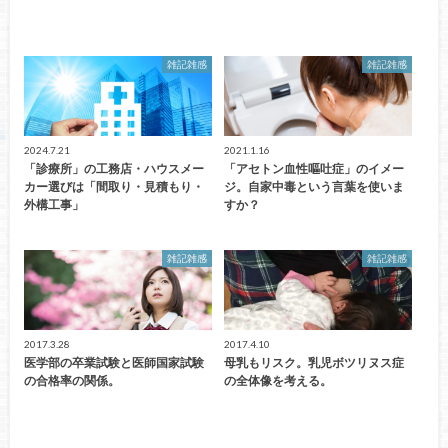
雑記雑感
雑記雑感
2024.7.21
2021.1.16
「診療所」の工務店・ハウスメー
「アセトン血性嘔吐症」のイメー
カー選びは「間取り・見積もり・
ジ。自家中毒という言葉を使いま
外構工事」
すか？
雑記雑感
雑記雑感
2017.3.28
2017.4.10
医学部の卒業試験と医師国家試験
母乳もリスク。乳児ボツリヌス症
の合格率の関係。
の全体像を考える。