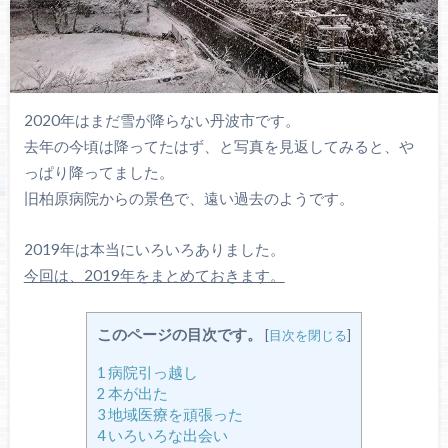
2020年はまだ雪が降らない丹波市です。
去年の今頃は降ってたはず、と写真を見返してみると、や
っぱり降ってました。
旧柏原病院からの景色で、遠い過去のようです。
2019年は本当にいろいろありました。
今回は、2019年をまとめておきます。
このページの目次です。
[
目次を閉じる
]
1
病院引っ越し
2
本が出た
3
地域医療を頑張った
4
いろいろな出会い