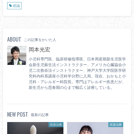
総論
ABOUT
この記事をかいた人
岡本光宏
小児科専門医、臨床研修指導医、日本周産期新生児医学
会新生児蘇生法インストラクター、アメリカ心臓協会小
児二次救命法インストラクター、神戸大学大学院医学研
究科内科系講座小児科学分野に入局。現在、おかもと小
児科・アレルギー科院長。専門はアレルギー疾患だが、
新生児から思春期の心まで幅広く診療している。
NEW POST
最新の記事
投薬治療
投薬治療