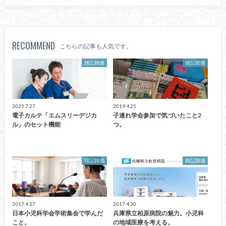
RECOMMEND
こちらの記事も人気です。
雑記雑感
雑記雑感
2025.7.27
2019.4.25
電子カルテ「エムスリーデジカ
子連れ学会参加で気づいたこと2
ル」のセット機能
つ。
雑記雑感
雑記雑感
2017.4.17
2017.4.30
日本小児科学会学術集会で学んだ
兵庫県立柏原病院の魅力。小児科
こと。
の地域医療を考える。