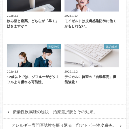
2026.2.8
2026.1.10
飲み薬と座薬、どちらが「早く」
モイゼルトは皮膚感染防御に働く
効きますか？
かもしれない。
投薬治療
雑記雑感
2026.1.8
2025.11.2
12歳以上では、ゾフルーザがタミ
デジカルに待望の「自動算定」機
フルより優れる可能性。
能強化！
伝染性軟属腫の総説：治療選択肢とその効果。
アレルギー専門医試験を振り返る：①アトピー性皮膚炎。