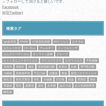
→フォローして頂けると嬉しいです。
Facebook
X(旧Twitter)
検索タグ
IgA血管炎
PFAPA
QT延長症候群
RSウイルス
おすすめ
おたふくかぜ
けいれん
アレルギー
インフルエンザ
エムスリーデジカル
オンライン診療
クループ
ヒトメタニューモウイルス
マイコプラズマ
ロタウイルス
予防接種
低身長
便秘症
健診
医師国家試験
夜尿症
妊娠
専門医試験
川崎病
思春期早発
手足口病
抗菌薬
救急
新型コロナウイルス
新生児
新生児黄疸
母乳
溶連菌
百日咳
総論
肥満症
肺炎
胃腸炎
腎炎
腸重積
虐待
血管腫
論文作成
起立性調節障害
離乳食