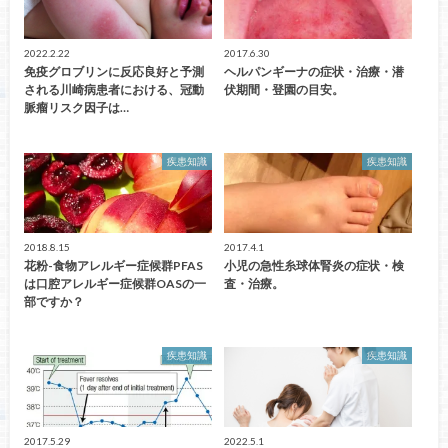
2022.2.22
2017.6.30
免疫グロブリンに反応良好と予測
ヘルパンギーナの症状・治療・潜
される川崎病患者における、冠動
伏期間・登園の目安。
脈瘤リスク因子は…
疾患知識
疾患知識
2018.8.15
2017.4.1
花粉-食物アレルギー症候群PFAS
小児の急性糸球体腎炎の症状・検
は口腔アレルギー症候群OASの一
査・治療。
部ですか？
疾患知識
疾患知識
2017.5.29
2022.5.1