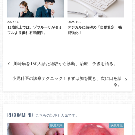
2026.1.8
2025.11.2
12歳以上では、ゾフルーザがタミ
デジカルに待望の「自動算定」機
フルより優れる可能性。
能強化！
川崎病を150人診た経験から診断、治療、予後を語る。
小児科医の診察テクニック！まずは胸を聞き、次に口を診
る。
RECOMMEND
こちらの記事も人気です。
疾患知識
疾患知識