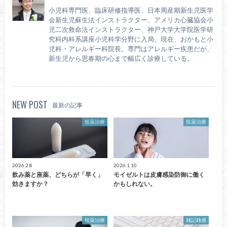
小児科専門医、臨床研修指導医、日本周産期新生児医学
会新生児蘇生法インストラクター、アメリカ心臓協会小
児二次救命法インストラクター、神戸大学大学院医学研
究科内科系講座小児科学分野に入局。現在、おかもと小
児科・アレルギー科院長。専門はアレルギー疾患だが、
新生児から思春期の心まで幅広く診療している。
NEW POST
最新の記事
投薬治療
投薬治療
2026.2.8
2026.1.10
飲み薬と座薬、どちらが「早く」
モイゼルトは皮膚感染防御に働く
効きますか？
かもしれない。
投薬治療
雑記雑感