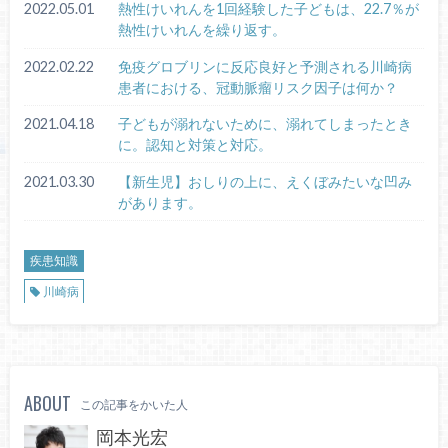
2022.05.01
熱性けいれんを1回経験した子どもは、22.7％が
熱性けいれんを繰り返す。
2022.02.22
免疫グロブリンに反応良好と予測される川崎病
患者における、冠動脈瘤リスク因子は何か？
2021.04.18
子どもが溺れないために、溺れてしまったとき
に。認知と対策と対応。
2021.03.30
【新生児】おしりの上に、えくぼみたいな凹み
があります。
疾患知識
川崎病
ABOUT
この記事をかいた人
岡本光宏