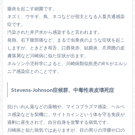
腸炎を起こす細菌です。
ネズミ、ウサギ、鳥、ネコなどが宿主となる人畜共通感染
症です。
汚染された井戸水から感染すると言われます。
発熱、右下腹部痛など、まるで虫垂炎のような症状を起こ
しますが、ときどき苺舌、口唇発赤、結膜炎、爪周囲の皮
膚落屑など川崎病に似た症状が出ます。
ネルソン小児科学によると、川崎病類似疾患の8％がエルシ
ニア感染症とのことです。
Stevens-Johnson症候群、中毒性表皮壊死症
抗けいれん薬などの薬物や、マイコプラズマ感染、ヘルペ
ス感染などを契機に、サイトカインという体を守る免疫が
過剰に産生されて、自分自身を攻撃する病気です。
川崎病と似た病気ではありますが、目の周りの浮腫や口の