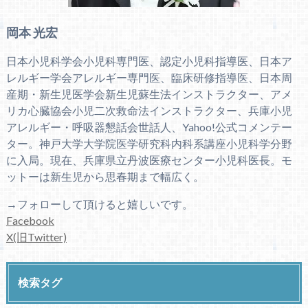
岡本 光宏
日本小児科学会小児科専門医、認定小児科指導医、日本ア
レルギー学会アレルギー専門医、臨床研修指導医、日本周
産期・新生児医学会新生児蘇生法インストラクター、アメ
リカ心臓協会小児二次救命法インストラクター、兵庫小児
アレルギー・呼吸器懇話会世話人、Yahoo!公式コメンテー
ター。神戸大学大学院医学研究科内科系講座小児科学分野
に入局。現在、兵庫県立丹波医療センター小児科医長。モ
ットーは新生児から思春期まで幅広く。
→フォローして頂けると嬉しいです。
Facebook
X(旧Twitter)
検索タグ