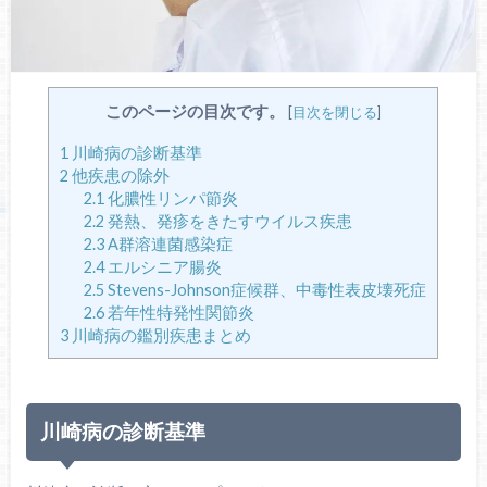
このページの目次です。
[
目次を閉じる
]
1
川崎病の診断基準
2
他疾患の除外
2.1
化膿性リンパ節炎
2.2
発熱、発疹をきたすウイルス疾患
2.3
A群溶連菌感染症
2.4
エルシニア腸炎
2.5
Stevens-Johnson症候群、中毒性表皮壊死症
2.6
若年性特発性関節炎
3
川崎病の鑑別疾患まとめ
川崎病の診断基準