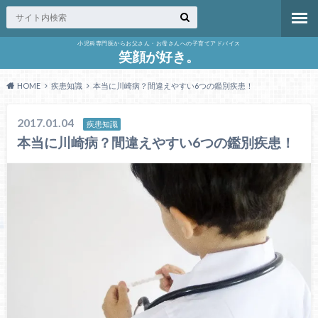
小児科専門医からお父さん・お母さんへの子育てアドバイス
笑顔が好き。
HOME
疾患知識
本当に川崎病？間違えやすい6つの鑑別疾患！
2017.01.04
疾患知識
本当に川崎病？間違えやすい6つの鑑別疾患！