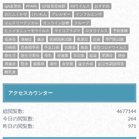
IgA血管炎
PFAPA
QT延長症候群
RSウイルス
おすすめ
おたふくかぜ
けいれん
アレルギー
インフルエンザ
エムスリーデジカル
オンライン診療
クループ
ヒトメタニューモウイルス
マイコプラズマ
ロタウイルス
予防接種
低身長
便秘症
健診
医師国家試験
夜尿症
妊娠
専門医試験
川崎病
思春期早発
手足口病
抗菌薬
救急
新型コロナウイルス
新生児
新生児黄疸
母乳
溶連菌
百日咳
総論
肥満症
肺炎
胃腸炎
腎炎
腸重積
虐待
血管腫
論文作成
起立性調節障害
離乳食
アクセスカウンター
総閲覧数:
4677144
今日の閲覧数:
264
昨日の閲覧数:
971