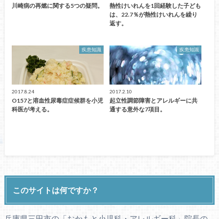
川崎病の再燃に関する5つの疑問。
熱性けいれんを1回経験した子ども
は、22.7％が熱性けいれんを繰り
返す。
疾患知識
疾患知識
2017.8.24
2017.2.10
O157と溶血性尿毒症症候群を小児
起立性調節障害とアレルギーに共
科医が考える。
通する意外な7項目。
このサイトは何ですか？
兵庫県三田市の「おかもと小児科・アレルギー科」院長の