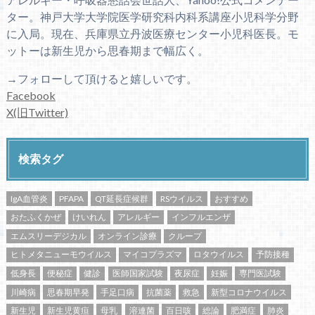
ター。神戸大学大学院医学研究科内科系講座小児科学分野
に入局。現在、兵庫県立丹波医療センター小児科医長。モ
ットーは新生児から思春期まで幅広く。
→フォローして頂けると嬉しいです。
Facebook
X(旧Twitter)
検索タグ
IgA血管炎
PFAPA
QT延長症候群
RSウイルス
おすすめ
おたふくかぜ
けいれん
アレルギー
インフルエンザ
エムスリーデジカル
オンライン診療
クループ
ヒトメタニューモウイルス
マイコプラズマ
ロタウイルス
予防接種
低身長
便秘症
健診
医師国家試験
夜尿症
妊娠
専門医試験
川崎病
思春期早発
手足口病
抗菌薬
救急
新型コロナウイルス
新生児
新生児黄疸
母乳
溶連菌
百日咳
総論
肥満症
肺炎