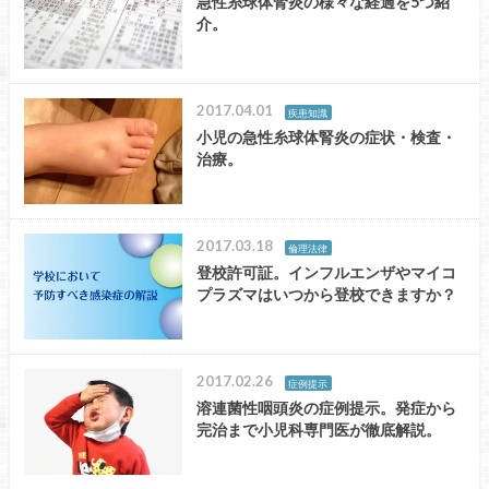
急性糸球体腎炎の様々な経過を5つ紹
介。
2017.04.01
疾患知識
小児の急性糸球体腎炎の症状・検査・
治療。
2017.03.18
倫理法律
登校許可証。インフルエンザやマイコ
プラズマはいつから登校できますか？
2017.02.26
症例提示
溶連菌性咽頭炎の症例提示。発症から
完治まで小児科専門医が徹底解説。