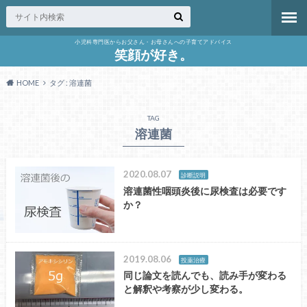
小児科専門医からお父さん・お母さんへの子育てアドバイス
笑顔が好き。
HOME
タグ : 溶連菌
TAG
溶連菌
2020.08.07
診断説明
溶連菌性咽頭炎後に尿検査は必要です
か？
2019.08.06
投薬治療
同じ論文を読んでも、読み手が変わる
と解釈や考察が少し変わる。