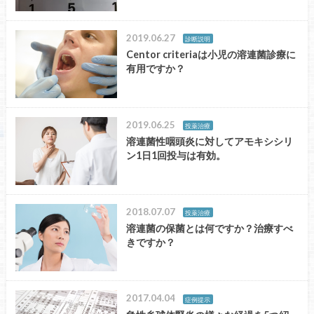
2019.06.27
診断説明
Centor criteriaは小児の溶連菌診療に
有用ですか？
2019.06.25
投薬治療
溶連菌性咽頭炎に対してアモキシシリ
ン1日1回投与は有効。
2018.07.07
投薬治療
溶連菌の保菌とは何ですか？治療すべ
きですか？
2017.04.04
症例提示