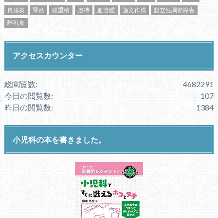
胃腸炎
腎炎
腸重積
虐待
血管腫
論文作成
起立性調節障害
離乳食
アクセスカウンター
総閲覧数:
4682291
今日の閲覧数:
107
昨日の閲覧数:
1384
小児科の本を書きました。