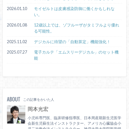
2026.01.10
モイゼルトは皮膚感染防御に働くかもしれな
い。
2026.01.08
12歳以上では、ゾフルーザがタミフルより優れ
る可能性。
2025.11.02
デジカルに待望の「自動算定」機能強化！
2025.07.27
電子カルテ「エムスリーデジカル」のセット機
能
ABOUT
この記事をかいた人
岡本光宏
小児科専門医、臨床研修指導医、日本周産期新生児医学
会新生児蘇生法インストラクター、アメリカ心臓協会小
児二次救命法インストラクター、神戸大学大学院医学研