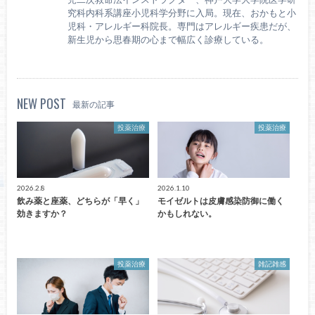
究科内科系講座小児科学分野に入局。現在、おかもと小
児科・アレルギー科院長。専門はアレルギー疾患だが、
新生児から思春期の心まで幅広く診療している。
NEW POST
最新の記事
投薬治療
投薬治療
2026.2.8
2026.1.10
飲み薬と座薬、どちらが「早く」
モイゼルトは皮膚感染防御に働く
効きますか？
かもしれない。
投薬治療
雑記雑感