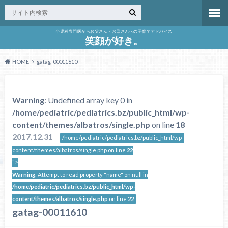
小児科専門医からお父さん・お母さんへの子育てアドバイス
笑顔が好き。
HOME
gatag-00011610
Warning
: Undefined array key 0 in
/home/pediatric/pediatrics.bz/public_html/wp-
content/themes/albatros/single.php
on line
18
2017.12.31
/home/pediatric/pediatrics.bz/public_html/wp-
content/themes/albatros/single.php on line
22
">
Warning
: Attempt to read property "name" on null in
/home/pediatric/pediatrics.bz/public_html/wp-
content/themes/albatros/single.php
on line
22
gatag-00011610