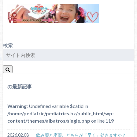
検索
の最新記事
Warning
: Undefined variable $catid in
/home/pediatric/pediatrics.bz/public_html/wp-
content/themes/albatros/single.php
on line
119
2026.02.08
飲み薬と座薬、どちらが「早く」効きますか？