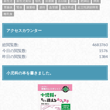
新生児
新生児黄疸
母乳
溶連菌
百日咳
総論
肥満症
肺炎
胃腸炎
腎炎
腸重積
虐待
血管腫
論文作成
起立性調節障害
離乳食
アクセスカウンター
総閲覧数:
4683760
今日の閲覧数:
1576
昨日の閲覧数:
1384
小児科の本を書きました。