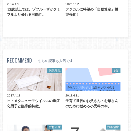
2026.1.8
2025.11.2
12歳以上では、ゾフルーザがタミ
デジカルに待望の「自動算定」機
フルより優れる可能性。
能強化！
RECOMMEND
こちらの記事も人気です。
疾患知識
予診
2017.4.18
2018.4.11
ヒトメタニューモウイルスの重症
子育て世代のお父さん・お母さん
化因子と臨床的特徴。
のために勧める小児科の本。
教育研究
投薬治療