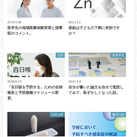
2019.3.18
2021.1.5
医学生の地域医療体験実習と指導
亜鉛は子どもの下痢に有効です
医のコメント。
か？
予診
教育研究
2018.8.19
2021.9.4
「百日咳を予防する」ための全例
自分が書いた論文を自分で査読し
報告と予防接種スケジュール変
てみて、恥ずかしくなった話。
更。
投薬治療
倫理法律