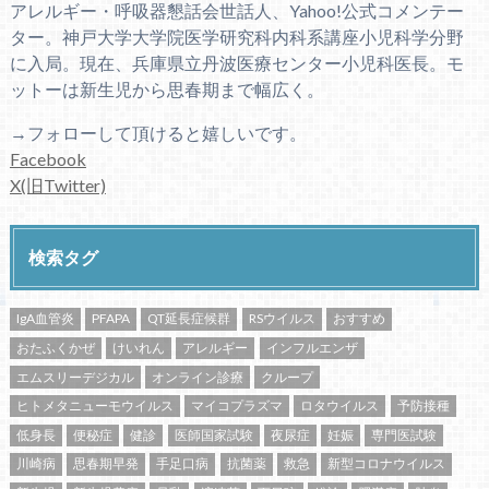
アレルギー・呼吸器懇話会世話人、Yahoo!公式コメンテー
ター。神戸大学大学院医学研究科内科系講座小児科学分野
に入局。現在、兵庫県立丹波医療センター小児科医長。モ
ットーは新生児から思春期まで幅広く。
→フォローして頂けると嬉しいです。
Facebook
X(旧Twitter)
検索タグ
IgA血管炎
PFAPA
QT延長症候群
RSウイルス
おすすめ
おたふくかぜ
けいれん
アレルギー
インフルエンザ
エムスリーデジカル
オンライン診療
クループ
ヒトメタニューモウイルス
マイコプラズマ
ロタウイルス
予防接種
低身長
便秘症
健診
医師国家試験
夜尿症
妊娠
専門医試験
川崎病
思春期早発
手足口病
抗菌薬
救急
新型コロナウイルス