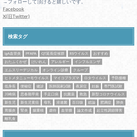
→フォローして頂けると嬉しいです。
Facebook
X(旧Twitter)
検索タグ
IgA血管炎
PFAPA
QT延長症候群
RSウイルス
おすすめ
おたふくかぜ
けいれん
アレルギー
インフルエンザ
エムスリーデジカル
オンライン診療
クループ
ヒトメタニューモウイルス
マイコプラズマ
ロタウイルス
予防接種
低身長
便秘症
健診
医師国家試験
夜尿症
妊娠
専門医試験
川崎病
思春期早発
手足口病
抗菌薬
救急
新型コロナウイルス
新生児
新生児黄疸
母乳
溶連菌
百日咳
総論
肥満症
肺炎
胃腸炎
腎炎
腸重積
虐待
血管腫
論文作成
起立性調節障害
離乳食