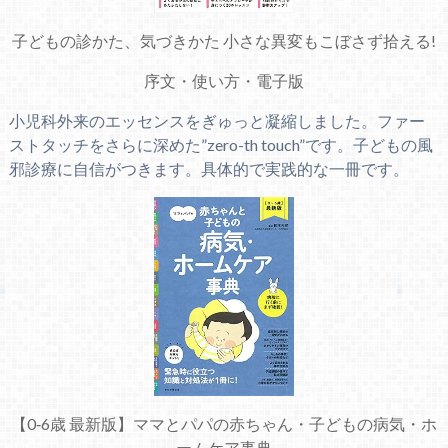
子どもの診かた、気づきかた 小さな異変もこぼさず拾える!
序文
・
使い方
・
電子版
小児科外来のエッセンスをぎゅっと凝縮しました。ファー
ストタッチをさらに深めた”zero-th touch”です。子どもの風
邪診療に自信がつきます。具体的で実践的な一冊です。
【0‐6歳 最新版】ママとパパの赤ちゃん・子どもの病気・ホ
ームケア事典