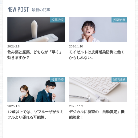
NEW POST
最新の記事
投薬治療
投薬治療
2026.2.8
2026.1.10
飲み薬と座薬、どちらが「早く」
モイゼルトは皮膚感染防御に働く
効きますか？
かもしれない。
投薬治療
雑記雑感
2026.1.8
2025.11.2
12歳以上では、ゾフルーザがタミ
デジカルに待望の「自動算定」機
フルより優れる可能性。
能強化！