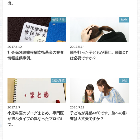
出。
倫理法律
検査
2017.6.10
2017.5.14
社会保険診療報酬支払基金の審査
頭を打った子どもが嘔吐。頭部CT
情報提供事例。
は必要ですか？
雑記雑感
予診
2017.3.9
2020.9.12
小児科医のブログまとめ。専門医
子どもが発熱40℃です。脳への影
が選ぶタイプの異なったブログ5
響は大丈夫ですか？
つ。