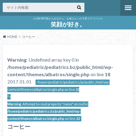
小児科専門医からお父さん・お母さんへの子育てアドバイス
笑顔が好き。
HOME
コーヒー
Warning
: Undefined array key 0 in
/home/pediatric/pediatrics.bz/public_html/wp-
content/themes/albatros/single.php
on line
18
2017.01.01
/home/pediatric/pediatrics.bz/public_html/wp-
content/themes/albatros/single.php on line
22
">
Warning
: Attempt to read property "name" on null in
/home/pediatric/pediatrics.bz/public_html/wp-
content/themes/albatros/single.php
on line
22
コーヒー