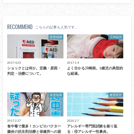
RECOMMEND
こちらの記事も人気です。
疾患知識
症例提示
2017.4.23
2017.1.4
ショックとは何か。定義・原因・
よく分かる川崎病。3歳児の典型的
判定・治療について。
な経過。
疾患知識
教育研究
2017.2.27
2020.2.7
食中毒で最多！カンピロバクター
アレルギー専門医試験を振り返
腸炎の抗生剤治療と保健所への届
る：④アレルギー性鼻炎。