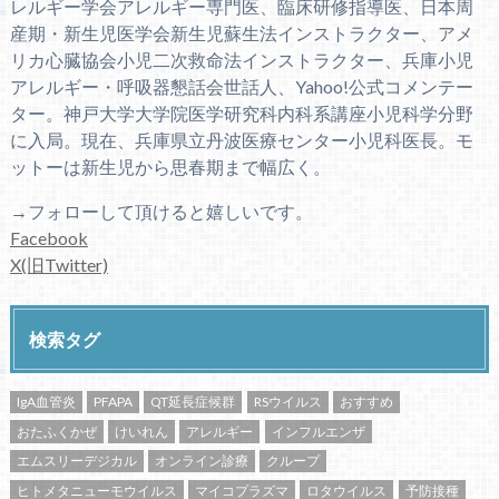
レルギー学会アレルギー専門医、臨床研修指導医、日本周
産期・新生児医学会新生児蘇生法インストラクター、アメ
リカ心臓協会小児二次救命法インストラクター、兵庫小児
アレルギー・呼吸器懇話会世話人、Yahoo!公式コメンテー
ター。神戸大学大学院医学研究科内科系講座小児科学分野
に入局。現在、兵庫県立丹波医療センター小児科医長。モ
ットーは新生児から思春期まで幅広く。
→フォローして頂けると嬉しいです。
Facebook
X(旧Twitter)
検索タグ
IgA血管炎
PFAPA
QT延長症候群
RSウイルス
おすすめ
おたふくかぜ
けいれん
アレルギー
インフルエンザ
エムスリーデジカル
オンライン診療
クループ
ヒトメタニューモウイルス
マイコプラズマ
ロタウイルス
予防接種