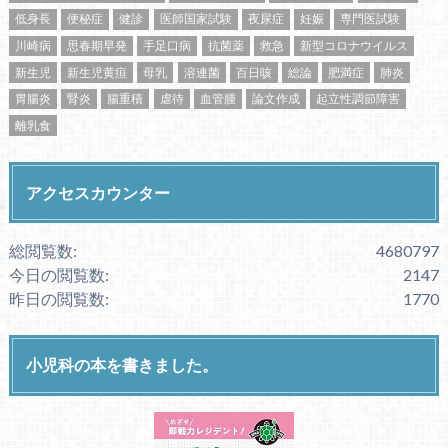
低身長
便秘症
健診
医師国家試験
夜尿症
妊娠
専門医試験
川崎病
思春期早発
手足口病
抗菌薬
救急
新型コロナウイルス
新生児
新生児黄疸
母乳
溶連菌
百日咳
総論
肥満症
肺炎
胃腸炎
腎炎
腸重積
虐待
血管腫
論文作成
起立性調節障害
離乳食
アクセスカウンター
総閲覧数:
4680797
今日の閲覧数:
2147
昨日の閲覧数:
1770
小児科の本を書きました。