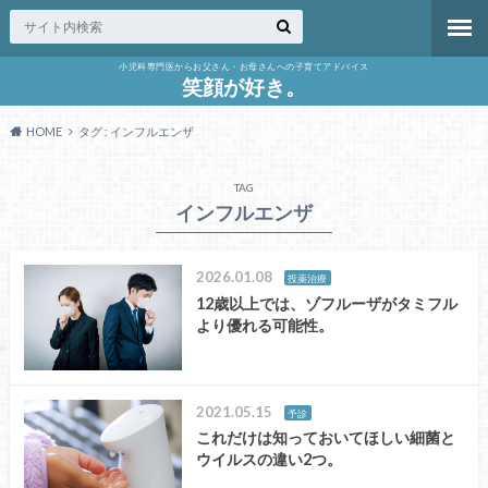
小児科専門医からお父さん・お母さんへの子育てアドバイス
笑顔が好き。
HOME
タグ : インフルエンザ
TAG
インフルエンザ
2026.01.08
投薬治療
12歳以上では、ゾフルーザがタミフル
より優れる可能性。
2021.05.15
予診
これだけは知っておいてほしい細菌と
ウイルスの違い2つ。